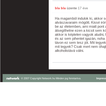
bla bla
üzente
17 éve
Ha magamból indulok ki, akkor s
alvászavaraim mögött. Kissé iróni
be az életemben, ami miatt pont
átsegíthetne ezen a kicsit sem k
akkor is képtelen vagyok aludni,
és az sem pihentet igazán, noha 
távon ez sem tesz jót. Mit tegye
mit tegyek? Csak mert nem óhaj
alkoholistává válni.
© 2007 Copyright Network.hu Minden jog fenntartva.
Impres