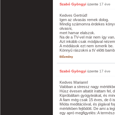
Szabó Gyöngyi
üzente
17 éve
Kedves Gertrúd!
Igen az olvasás remek dolog.
Mindíg számomra érdekes könyv
olvasni,
mert hamar elalszok.
Na de a TV-vel már nem így van.
Azt inkább csak módjával nézem 
A médiások ezt nem ismerik be.
Könnyű rászokni a tV előtti bamb
Előzmény
Szabó Gyöngyi
üzente
17 éve
Kedves Mariann!
Valóban a stressz nagy mértékbe
Húsz évesen altatót írattam fel,
Kipróbáltam gyógyteákat, és min
A fiam még csak 15 éves, de ő is
Mióta meditációval, és jógával f
mértékben fejlődött. De ami a le
egy apró megfigyelés: A természe