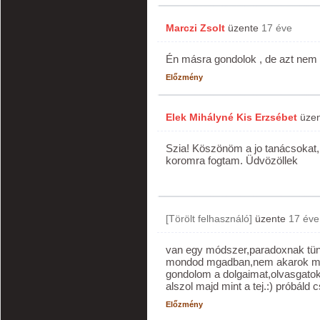
Marczi Zsolt
üzente
17 éve
Én másra gondolok , de azt nem
Előzmény
Elek Mihályné Kis Erzsébet
üze
Szia! Köszönöm a jo tanácsokat,
koromra fogtam. Üdvözöllek
[Törölt felhasználó]
üzente
17 éve
van egy módszer,paradoxnak tünik
mondod mgadban,nem akarok ma éj
gondolom a dolgaimat,olvasgatok.
alszol majd mint a tej.:) próbáld c
Előzmény