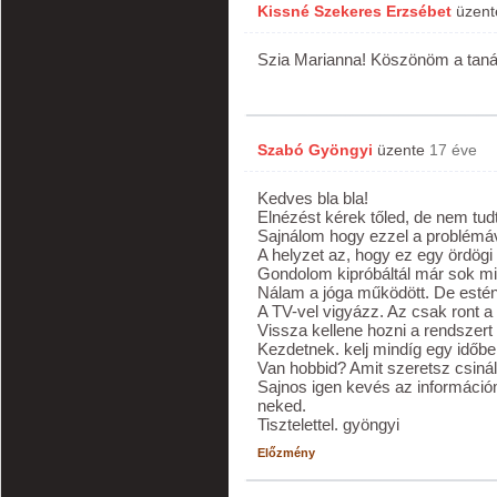
Kissné Szekeres Erzsébet
üzen
Szia Marianna! Köszönöm a tanác
Szabó Gyöngyi
üzente
17 éve
Kedves bla bla!
Elnézést kérek tőled, de nem tud
Sajnálom hogy ezzel a problémá
A helyzet az, hogy ez egy ördögi 
Gondolom kipróbáltál már sok mi
Nálam a jóga működött. De estén
A TV-vel vigyázz. Az csak ront a
Vissza kellene hozni a rendszert 
Kezdetnek. kelj mindíg egy időb
Van hobbid? Amit szeretsz csinál
Sajnos igen kevés az információ
neked.
Tisztelettel. gyöngyi
Előzmény