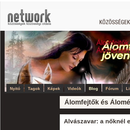
Álomfejtők
Álomértel
Nyitó
Tagok
Képek
Videók
Blog
Fórum
L
Álomfejtők és Álomé
Alvászavar: a nőknél 