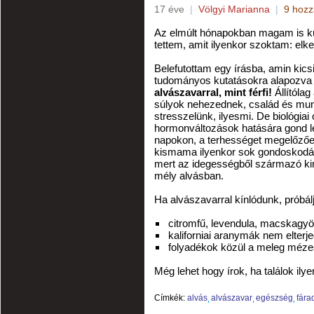
17 éve
|
Völgyi Marianna
|
9 hozz
Az elmúlt hónapokban magam is kü
tettem, amit ilyenkor szoktam: elk
Belefutottam egy írásba, amin kics
tudományos kutatásokra alapozva 
alvászavarral, mint férfi!
Állítólag
súlyok nehezednek, család és munka
stresszelünk, ilyesmi. De biológiai
hormonváltozások hatására gond leh
napokon, a terhességet megelőzően,
kismama ilyenkor sok gondoskodá
mert az idegességből származó ki
mély alvásban.
Ha alvászavarral kínlódunk, próbál
citromfű, levendula, macskagyök
kaliforniai aranymák nem elter
folyadékok közül a meleg mézes 
Még lehet hogy írok, ha találok il
Címkék:
alvás
alvászavar
egészség
fára