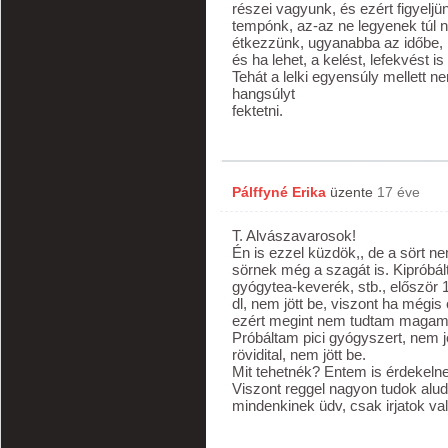
részei vagyunk, és ezért figyelj
tempónk, az-az ne legyenek túl
étkezzünk, ugyanabba az időbe,
és ha lehet, a kelést, lefekvést i
Tehát a lelki egyensúly mellett n
hangsúlyt
fektetni.
Pálffyné Erika
üzente
17 éve
T. Alvászavarosok!
Én is ezzel küzdök,, de a sört n
sörnek még a szagát is. Kipróbál
gyógytea-keverék, stb., először 
dl, nem jött be, viszont ha mégis 
ezért megint nem tudtam magam 
Próbáltam pici gyógyszert, nem jö
rövidital, nem jött be.
Mit tehetnék? Entem is érdekelne,
Viszont reggel nagyon tudok aludn
mindenkinek üdv, csak irjatok va