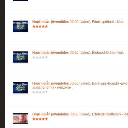
Hopi indián jövendölés
00:00 (videó)
,
Főnix spirituális klub
Hopi indián jövendölés
00:00 (videó)
,
Életmód-Otthon-kert.
Hopi indián jövendölés
00:00 (videó)
,
Barátság -fogadó -alko
.gasztronómia - népzene .
Hopi indián jövendölés
00:00 (videó)
,
Elfelejtett dallamok - d