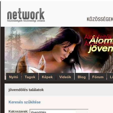
Álomfejtők
Álomértel
Nyitó
Tagok
Képek
Videók
Blog
Fórum
L
jövendölés találatok
Keresés szűkítése
Kulcsszavak: