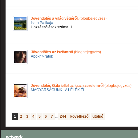
Jövendölés a világ végéről.
(blogbejegyzés)
Isten Patikája
Hozzászólások száma: 1
Jövendölés az Iszlámról
(blogbejegyzés)
Apokrif-iratok
Jövendölés Gábriellel az igaz szerelemről
(blogbejegyzés)
MAGYARSÁGUNK - A LÉLEK ÉL
1
2
3
4
5
6
7
...
244
következő
utolsó