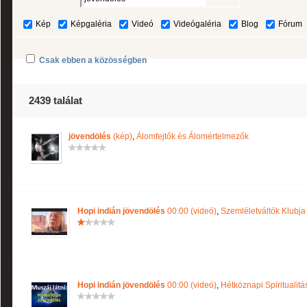
Kép
Képgaléria
Videó
Videógaléria
Blog
Fórum
Csak ebben a közösségben
2439 találat
jövendölés
(kép)
,
Álomfejtők és Álomértelmezők
Hopi indián jövendölés
00:00 (videó)
,
Szemléletváltók Klubja
Hopi indián jövendölés
00:00 (videó)
,
Hétköznapi Spiritualitá